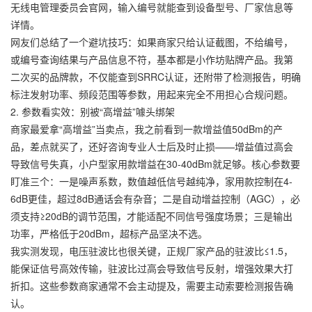
无线电管理委员会官网，输入编号就能查到设备型号、厂家信息等
详情。
网友们总结了一个避坑技巧：如果商家只给认证截图，不给编号，
或编号查询结果与产品信息不符，基本都是小作坊贴牌产品。我第
二次买的品牌款，不仅能查到SRRC认证，还附带了检测报告，明确
标注发射功率、频段范围等参数，用起来完全不用担心合规问题。
2. 参数看实效：别被“高增益”噱头绑架
商家最爱拿“高增益”当卖点，我之前看到一款增益值50dBm的产
品，差点就买了，还好咨询专业人士后及时止损——增益值过高会
导致信号失真，小户型家用款增益在30-40dBm就足够。核心参数要
盯准三个：一是噪声系数，数值越低信号越纯净，家用款控制在4-
6dB更佳，超过8dB通话会有杂音；二是自动增益控制（AGC），必
须支持≥20dB的调节范围，才能适配不同信号强度场景；三是输出
功率，严格低于20dBm，超标产品坚决不选。
我实测发现，电压驻波比也很关键，正规厂家产品的驻波比≤1.5，
能保证信号高效传输，驻波比过高会导致信号反射，增强效果大打
折扣。这些参数商家通常不会主动提及，需要主动索要检测报告确
认。