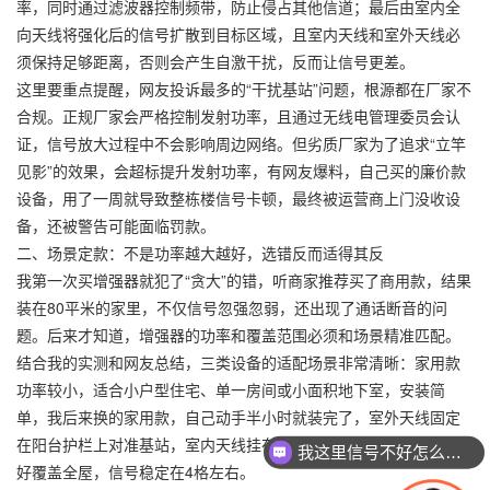
率，同时通过滤波器控制频带，防止侵占其他信道；最后由室内全
向天线将强化后的信号扩散到目标区域，且室内天线和室外天线必
须保持足够距离，否则会产生自激干扰，反而让信号更差。
这里要重点提醒，网友投诉最多的“干扰基站”问题，根源都在厂家不
合规。正规厂家会严格控制发射功率，且通过无线电管理委员会认
证，信号放大过程中不会影响周边网络。但劣质厂家为了追求“立竿
见影”的效果，会超标提升发射功率，有网友爆料，自己买的廉价款
设备，用了一周就导致整栋楼信号卡顿，最终被运营商上门没收设
备，还被警告可能面临罚款。
二、场景定款：不是功率越大越好，选错反而适得其反
我第一次买增强器就犯了“贪大”的错，听商家推荐买了商用款，结果
装在80平米的家里，不仅信号忽强忽弱，还出现了通话断音的问
题。后来才知道，增强器的功率和覆盖范围必须和场景精准匹配。
结合我的实测和网友总结，三类设备的适配场景非常清晰：家用款
功率较小，适合小户型住宅、单一房间或小面积地下室，安装简
单，我后来换的家用款，自己动手半小时就装完了，室外天线固定
在阳台护栏上对准基站，室内天线挂在卧室墙面2.3米高的位置，刚
我这里信号不好怎么解决？
好覆盖全屋，信号稳定在4格左右。