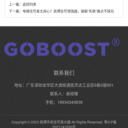
上一篇：
返回列表
下一篇：
电梯信号差太闹心？高博信号增强器，破解“失联”痛点不踩坑
联系我们
地址：广东深圳龙华区大浪街道凯杰达工业区6栋6层601
联系人：吴经理
手机：18934349838
Copyright © 2023 高博手机信号放大器 All Rights Reserved.
粤ICP备
2021141030号