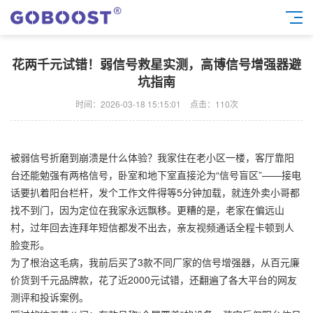
花两千元试错！弱信号救星实测，高博信号增强器避
坑指南
时间：2026-03-18 15:15:01
点击：
110次
被弱信号折磨到崩溃是什么体验？我家住在老小区一楼，客厅靠阳
台还能勉强有两格信号，卧室和地下室直接沦为“信号盲区”——接电
话要扒着阳台栏杆，发个工作文件得等5分钟加载，就连外卖小哥都
找不到门，因为定位在我家永远飘移。更糟的是，老家在偏远山
村，过年回去连拜年短信都发不出去，亲友视频通话全程卡顿到人
脸变形。
为了根治这毛病，我前后买了3款不同厂家的信号增强器，从百元廉
价货到千元品牌款，花了近2000元试错，还翻遍了各大平台的网友
测评和投诉案例。