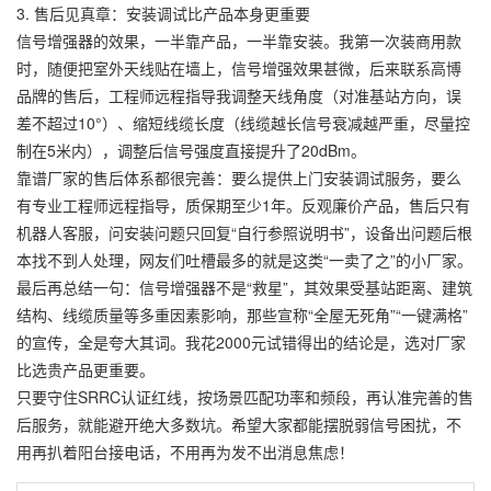
3. 售后见真章：安装调试比产品本身更重要
信号增强器的效果，一半靠产品，一半靠安装。我第一次装商用款
时，随便把室外天线贴在墙上，信号增强效果甚微，后来联系高博
品牌的售后，工程师远程指导我调整天线角度（对准基站方向，误
差不超过10°）、缩短线缆长度（线缆越长信号衰减越严重，尽量控
制在5米内），调整后信号强度直接提升了20dBm。
靠谱厂家的售后体系都很完善：要么提供上门安装调试服务，要么
有专业工程师远程指导，质保期至少1年。反观廉价产品，售后只有
机器人客服，问安装问题只回复“自行参照说明书”，设备出问题后根
本找不到人处理，网友们吐槽最多的就是这类“一卖了之”的小厂家。
最后再总结一句：信号增强器不是“救星”，其效果受基站距离、建筑
结构、线缆质量等多重因素影响，那些宣称“全屋无死角”“一键满格”
的宣传，全是夸大其词。我花2000元试错得出的结论是，选对厂家
比选贵产品更重要。
只要守住SRRC认证红线，按场景匹配功率和频段，再认准完善的售
后服务，就能避开绝大多数坑。希望大家都能摆脱弱信号困扰，不
用再扒着阳台接电话，不用再为发不出消息焦虑！