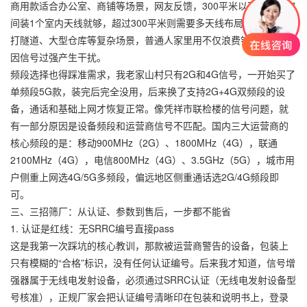
商用款适合办公室、商铺等场景，网友反馈，300平米以下的开阔空
间装1个室内天线就够，超过300平米则需要多天线布局。工业款主
打隧道、大型仓库等复杂场景，普通人家里用不仅浪费钱，还容易
因信号过强产生干扰。
频段选择也得踩准需求，我老家山村只有2G和4G信号，一开始买了
单频段5G款，装完后完全没用，后来换了支持2G+4G双频段的设
备，通话和基础上网才恢复正常。像凭祥市联检楼的信号问题，就
有一部分原因是设备频段和运营商信号不匹配。国内三大运营商的
核心频段的是：移动900MHz（2G）、1800MHz（4G），联通
2100MHz（4G），电信800MHz（4G）、3.5GHz（5G），城市用
户侧重上网选4G/5G多频段，偏远地区侧重通话选2G/4G频段即
可。
三、三招筛厂：从认证、参数到售后，一步都不能省
1. 认证是红线：无SRRC编号直接pass
这是我第一次踩坑的核心教训，那款被运营商警告的设备，包装上
只有模糊的“合格”标识，没有任何认证编号。后来我才知道，信号增
强器属于无线电发射设备，必须通过SRRC认证（无线电发射设备型
号核准），正规厂家会把认证编号清晰印在包装和说明书上，登录