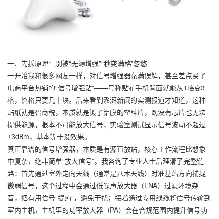
一、先拆原理：别被“无源增强”“秒变满格”忽悠
一开始我和很多网友一样，对信号增强器充满误解，甚至差点买了
电商平台热销的“信号增强贴”——号称贴在手机背面就能从1格变3
格，价格只要几十块。后来看到澎湃新闻的实测报道才知道，这种
贴纸就是智商税，本质就是镀了铝膜的塑料片，既没有芯片也无法
提供能源，根本不可能放大信号，实验室测试显示信号波动不超过
±3dBm，基本等于没效果。
真正靠谱的信号增强器，本质是有源直放站，核心工作流程比想象
中复杂，绝非简单“放大信号”。我咨询了专业人士后理清了完整链
路：首先通过室外定向天线（通常是八木天线）对准基站方向捕捉
微弱信号，这个过程中会通过低噪声放大器（LNA）过滤环境杂
音，把有用信号“提纯”，避免干扰；接着通过专用线缆将信号传输到
室内主机，主机里的功率放大器（PA）会在合规范围内提升信号功