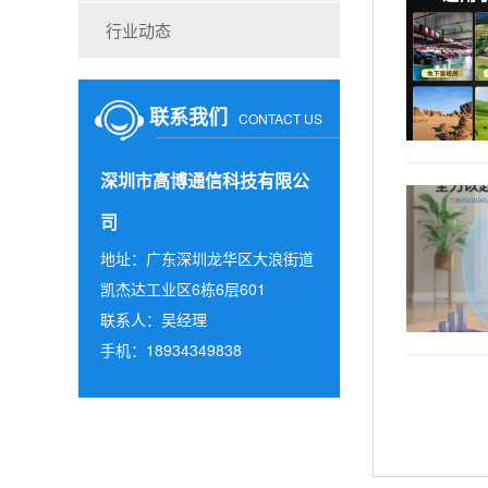
行业动态
联系我们
CONTACT US
深圳市高博通信科技有限公
司
地址：广东深圳龙华区大浪街道
凯杰达工业区6栋6层601
联系人：吴经理
手机：18934349838