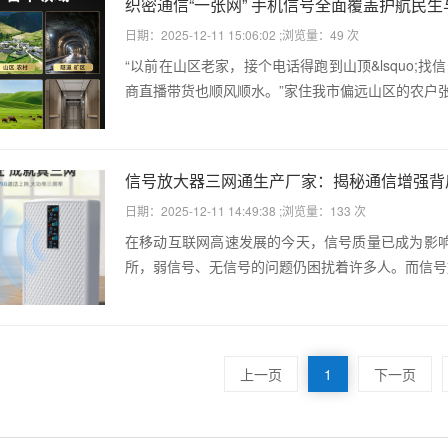
织密通信“一张网” 手机信号全面覆盖护航民生
日期：2025-12-11 15:06:02 ;浏览量：49 次
“以前在山区老家，接个电话得跑到山顶&lsquo;找
商直播带货也顺风顺水。”家住我市偏远山区的农户张建
信号放大器三网通生产厂家：揭秘通信增强背
日期：2025-12-11 14:49:38 ;浏览量：133 次
在移动互联网高速发展的今天，信号质量已成为影
所，弱信号、无信号的问题仍困扰着许多人。而信号放
上一页
1
下一页